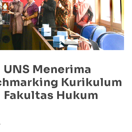
m UNS Menerima
chmarking Kurikulum
 Fakultas Hukum
A