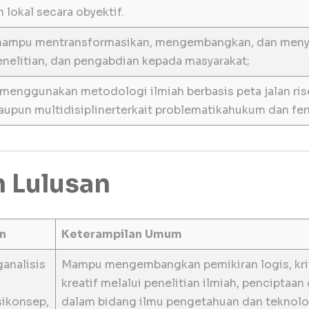
 lokal secara obyektif.
mampu mentransformasikan, mengembangkan, dan menye
enelitian, dan pengabdian kepada masyarakat;
menggunakan metodologi ilmiah berbasis peta jalan ri
aupun multidisiplinerterkait problematikahukum dan fe
 Lulusan
n
Keterampilan
Umum
nalisis
Mampu mengembangkan pemikiran logis, kriti
kreatif melalui penelitian ilmiah, penciptaan
ikonsep,
dalam bidang ilmu pengetahuan dan teknolo