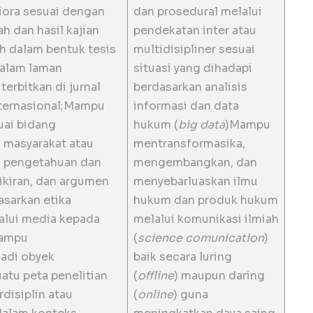
iora sesuai dengan
dan prosedural melalui
h dan hasil kajian
pendekatan inter atau
ah dalam bentuk tesis
multidisipliner sesuai
dalam laman
situasi yang dihadapi
terbitkan di jurnal
berdasarkan analisis
internasional;Mampu
informasi dan data
uai bidang
hukum (
big data
)Mampu
 masyarakat atau
mentransformasika,
n pengetahuan dan
mengembangkan, dan
ikiran, dan argumen
menyebarluaskan ilmu
asarkan etika
hukum dan produk hukum
alui media kepada
melalui komunikasi ilmiah
Mampu
(
science comunication
)
jadi obyek
baik secara luring
atu peta penelitian
(
offline
) maupun daring
disiplin atau
(
online
) guna