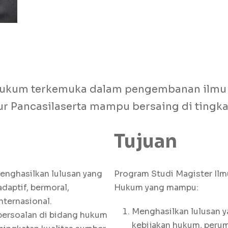
 Hukum terkemuka dalam pengembanan ilmu
ur Pancasilaserta mampu bersaing di tingkat
Tujuan
nghasilkan lulusan yang
Program Studi Magister Il
daptif, bermoral,
Hukum yang mampu:
nternasional.
Menghasilkan lulusan 
persoalan di bidang hukum
kebijakan hukum, peru