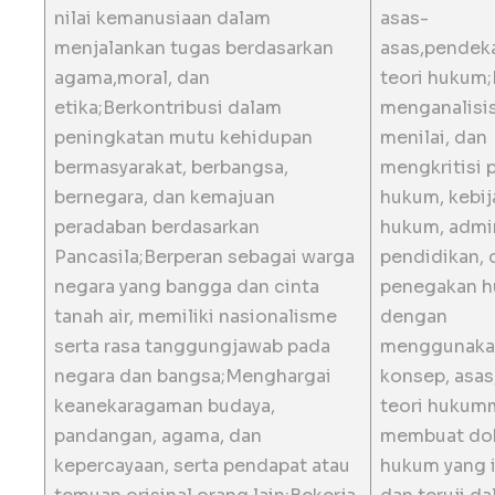
nilai kemanusiaan dalam
asas-
menjalankan tugas berdasarkan
asas,pendeka
agama,moral, dan
teori hukum
etika;Berkontribusi dalam
menganalisi
peningkatan mutu kehidupan
menilai, dan
bermasyarakat, berbangsa,
mengkritisi 
bernegara, dan kemajuan
hukum, kebij
peradaban berdasarkan
hukum, admin
Pancasila;Berperan sebagai warga
pendidikan, 
negara yang bangga dan cinta
penegakan 
tanah air, memiliki nasionalisme
dengan
serta rasa tanggungjawab pada
menggunaka
negara dan bangsa;Menghargai
konsep, asas
keanekaragaman budaya,
teori huku
pandangan, agama, dan
membuat do
kepercayaan, serta pendapat atau
hukum yang i