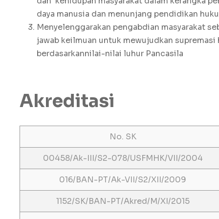
dan kehidupan masyarakat dalam kerangka pen
daya manusia dan menunjang pendidikan huk
Menyelenggarakan pengabdian masyarakat se
jawab keilmuan untuk mewujudkan supremasi 
berdasarkannilai-nilai luhur Pancasila
Akreditasi
No. SK
00458/Ak-III/S2-078/USFMHK/VII/2004
016/BAN-PT/Ak-VII/S2/XII/2009
1152/SK/BAN-PT/Akred/M/XI/2015