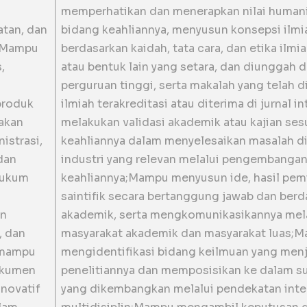
memperhatikan dan menerapkan nilai human
tan, dan
bidang keahliannya, menyusun konsepsi ilmia
;Mampu
berdasarkan kaidah, tata cara, dan etika ilmi
s,
atau bentuk lain yang setara, dan diunggah 
perguruan tinggi, serta makalah yang telah di
produk
ilmiah terakreditasi atau diterima di jurnal 
akan
melakukan validasi akademik atau kajian ses
istrasi,
keahliannya dalam menyelesaikan masalah di
dan
industri yang relevan melalui pengembanga
hukum
keahliannya;Mampu menyusun ide, hasil pem
saintifik secara bertanggung jawab dan berd
n
akademik, serta mengkomunikasikannya mel
, dan
masyarakat akademik dan masyarakat luas;
mmampu
mengidentifikasi bidang keilmuan yang men
kumen
penelitiannya dan memposisikan ke dalam su
novatif
yang dikembangkan melalui pendekatan inter