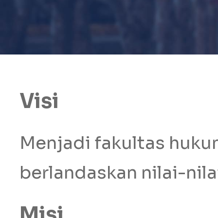
Visi
Menjadi fakultas huku
berlandaskan nilai-nil
Misi