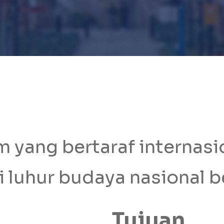
m yang bertaraf internas
ai luhur budaya nasional 
Tujuan