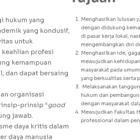
Menghasilkan lulusan y
gi hukum yang
dengan didukung kemam
kademik yang kondusif,
di pasar kerja lokal, n
vitas untuk
mengembangkan diri den
 keahlian profesi
Menghasilkan ide, gaga
mewujudkan kehidupan 
kung kemampuan
masyarakat pada umumn
l, dan dapat bersaing
yang berkualitas serta
Melaksanakan tanggung
an organisasi
hukum dan pembangunan
dengan masyarakat dal
nsip-prinsip “
good
Mewujudkan Fakultas H
ung jawab.
professional dalam pen
me daya kritis dalam
er daya manusia