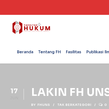
Beranda
Tentang FH
Fasilitas
Publikasi Il
LAKIN FH UN
17
JUN
BY
FHUNS
TAK BERKATEGORI
0