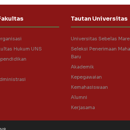
Fakultas
Tautan Universitas
Organisasi
Universitas Sebelas Mare
kultas Hukum UNS
Seleksi Penerimaan Mah
Baru
pendidikan
Akademik
i
Kepegawaian
dministrasi
Kemahasiswaan
Alumni
Kerjasama
UNS