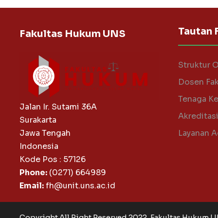
Tautan 
Fakultas Hukum UNS
Struktur 
Dosen Fa
Tenaga Ke
Jalan Ir. Sutami 36A
Akreditas
Surakarta
Jawa Tengah
Layanan A
Indonesia
Kode Pos : 57126
Phone:
(0271) 664989
Email:
fh@unit.uns.ac.id
Copyright All Right Reserved 2022, Fakultas Hukum 