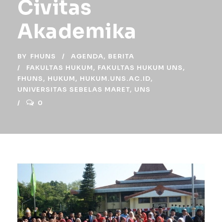
Civitas
Akademika
BY
FHUNS
AGENDA
,
BERITA
FAKULTAS HUKUM
,
FAKULTAS HUKUM UNS
,
FHUNS
,
HUKUM
,
HUKUM.UNS.AC.ID
,
UNIVERSITAS SEBELAS MARET
,
UNS
0