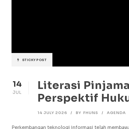
STICKY POST
Literasi Pinjam
14
JUL
Perspektif Huk
14 JULY 2026
BY
FHUNS
AGENDA
Perkembangan teknologi informasi telah membawa 