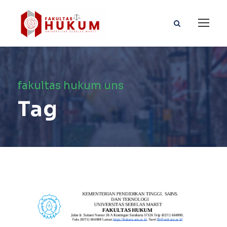
fakultas hukum uns
Tag