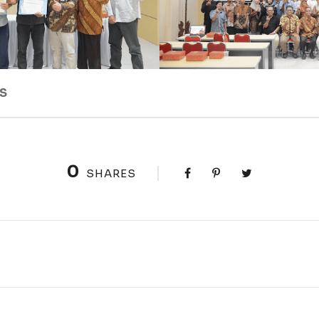
NS
0
SHARES