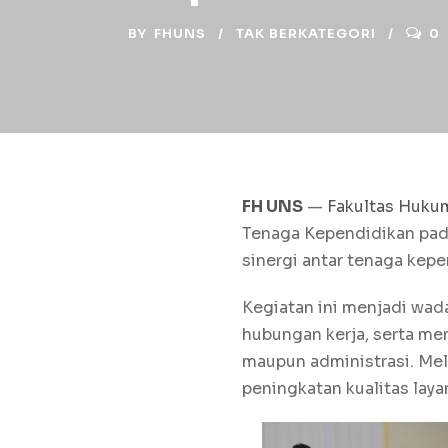
BY
FHUNS
TAK BERKATEGORI
0
FH UNS
—
Fakultas Huku
Tenaga Kependidikan pada
sinergi antar tenaga kep
Kegiatan ini menjadi wad
hubungan kerja, serta m
maupun administrasi. Mela
peningkatan kualitas laya