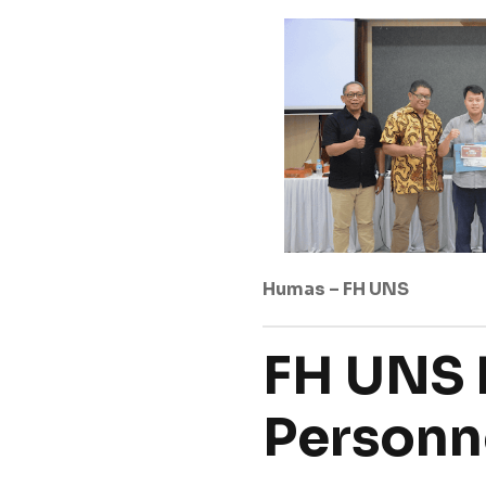
Humas – FH UNS
FH UNS 
Personn