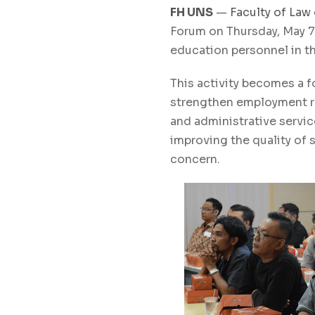
FH UNS
—
Faculty of Law
Forum on Thursday, May 7,
education personnel in t
This activity becomes a 
strengthen employment re
and administrative servic
improving the quality of 
concern.